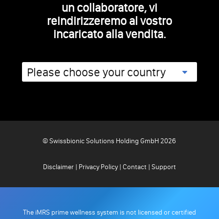
un collaboratore, vi
reindirizzeremo al vostro
incaricato alla vendita.
© Swissbionic Solutions Holding GmbH 2026
Disclaimer
|
Privacy Policy
|
Contact
|
Support
The iMRS prime wellness system is not licensed or certified