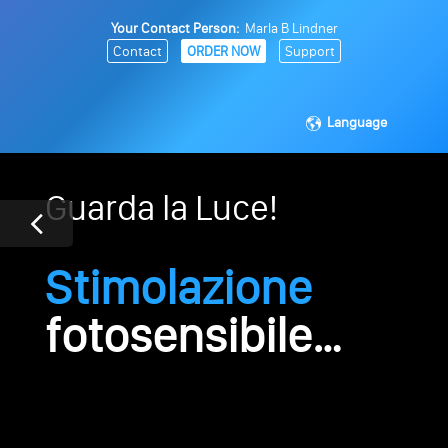
Your Contact Person:
Marla B Lindner
Contact
ORDER NOW
Support
Language
Guarda la Luce!
Stimolazione
fotosensibile…