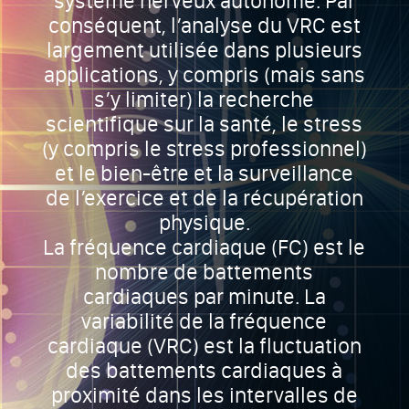
système nerveux autonome. Par
conséquent, l’analyse du VRC est
largement utilisée dans plusieurs
applications, y compris (mais sans
s’y limiter) la recherche
scientifique sur la santé, le stress
(y compris le stress professionnel)
et le bien-être et la surveillance
de l’exercice et de la récupération
physique.
La fréquence cardiaque (FC) est le
nombre de battements
cardiaques par minute. La
variabilité de la fréquence
cardiaque (VRC) est la fluctuation
des battements cardiaques à
proximité dans les intervalles de