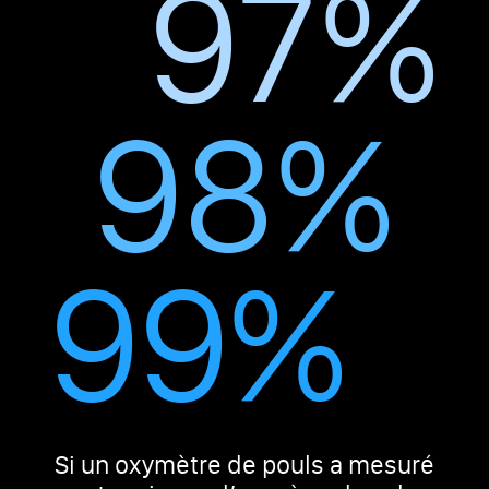
97
%
98
%
99
%
Si un oxymètre de pouls a mesuré